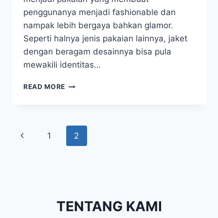
penggunanya menjadi fashionable dan
nampak lebih bergaya bahkan glamor.
Seperti halnya jenis pakaian lainnya, jaket
dengan beragam desainnya bisa pula
mewakili identitas…
BERAGAM
READ MORE
MODEL
JAKET
UNTUK
MELENGKAPI
Page
Previous
1
2
SETIAP
PENAMPILAN
navigation
Page
TENTANG KAMI