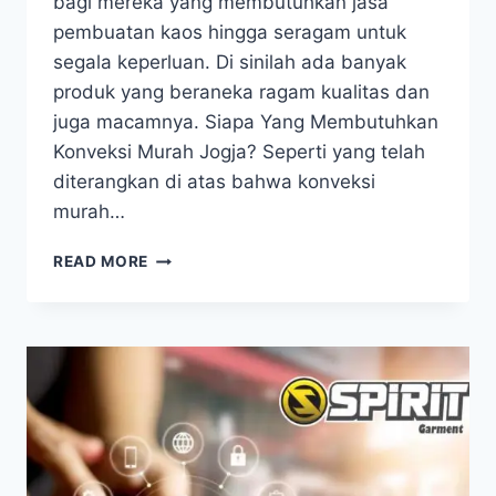
bagi mereka yang membutuhkan jasa
pembuatan kaos hingga seragam untuk
segala keperluan. Di sinilah ada banyak
produk yang beraneka ragam kualitas dan
juga macamnya. Siapa Yang Membutuhkan
Konveksi Murah Jogja? Seperti yang telah
diterangkan di atas bahwa konveksi
murah…
CARA
READ MORE
MENGENALI
KONVEKSI
JOGJA
MURAH
DAN
TERPERCAYA