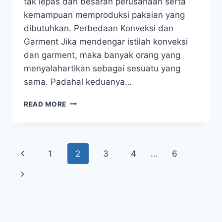
tak lepas dari besaran perusahaan serta
kemampuan memproduksi pakaian yang
dibutuhkan. Perbedaan Konveksi dan
Garment Jika mendengar istilah konveksi
dan garment, maka banyak orang yang
menyalahartikan sebagai sesuatu yang
sama. Padahal keduanya…
PERBEDAAN
READ MORE
GARMENT
DAN
KONVEKSI
YANG
Page
Previous
1
2
3
4
…
6
PERLU
ANDA
navigation
Page
Next
TAHU
Page