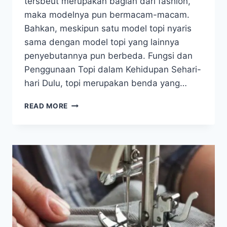
tersbeut merupakan bagian dari fashion,
maka modelnya pun bermacam-macam.
Bahkan, meskipun satu model topi nyaris
sama dengan model topi yang lainnya
penyebutannya pun berbeda. Fungsi dan
Penggunaan Topi dalam Kehidupan Sehari-
hari Dulu, topi merupakan benda yang…
BEBERAPA
READ MORE
JENIS
DAN
MODEL
TOPI
YANG
SERING
DIGUNAKAN