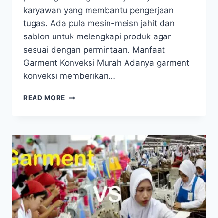
karyawan yang membantu pengerjaan
tugas. Ada pula mesin-meisn jahit dan
sablon untuk melengkapi produk agar
sesuai dengan permintaan. Manfaat
Garment Konveksi Murah Adanya garment
konveksi memberikan…
MANFAAT
READ MORE
KONVEKSI
GARMENT
SECARA
UMUM
DAN
BAGAIMANA
MEMILIH
YANG
TERBAIK