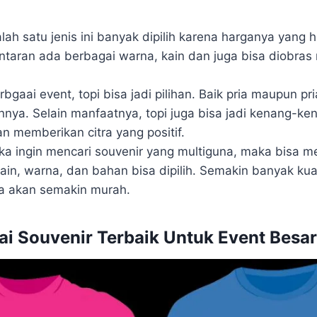
ah satu jenis ini banyak dipilih karena harganya yang h
lantaran ada berbagai warna, kain dan juga bisa diobras
rbgaai event, topi bisa jadi pilihan. Baik pria maupun pri
ya. Selain manfaatnya, topi juga bisa jadi kenang-ke
n memberikan citra yang positif.
ika ingin mencari souvenir yang multiguna, maka bisa me
ain, warna, dan bahan bisa dipilih. Semakin banyak ku
a akan semakin murah.
i Souvenir Terbaik Untuk Event Besar