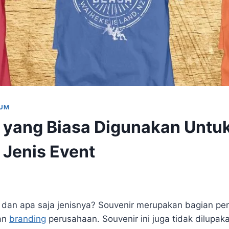
UM
 yang Biasa Digunakan Untu
 Jenis Event
dan apa saja jenisnya? Souvenir merupakan bagian pe
an
branding
perusahaan. Souvenir ini juga tidak dilupak