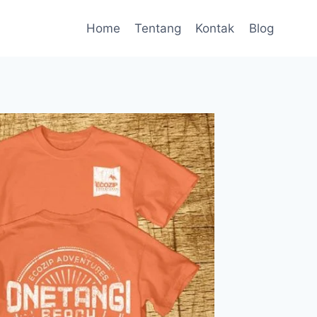
Home
Tentang
Kontak
Blog