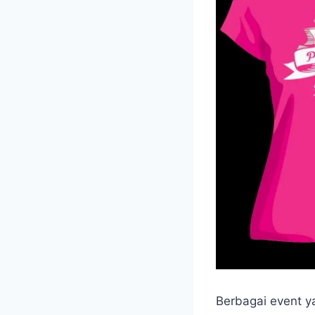
Berbagai event y