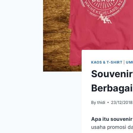
KAOS & T-SHIRT
|
UM
Souvenir
Berbagai
By
thidi
23/12/2018
Apa itu souvenir
usaha promosi d