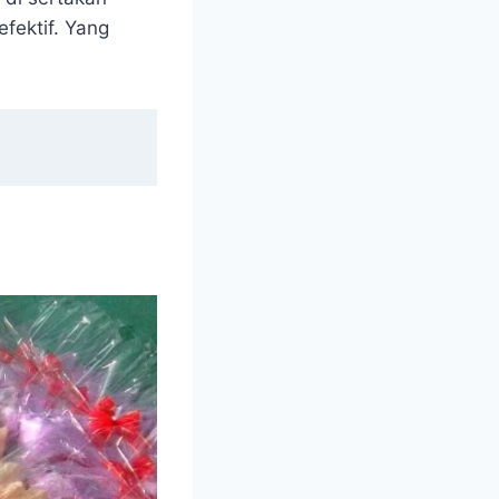
fektif. Yang