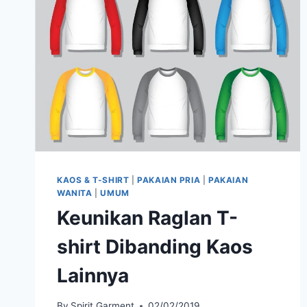
ANDA
KAOS & T-SHIRT
|
PAKAIAN PRIA
|
PAKAIAN
WANITA
|
UMUM
Keunikan Raglan T-
shirt Dibanding Kaos
Lainnya
By
Spirit Garment
02/02/2019