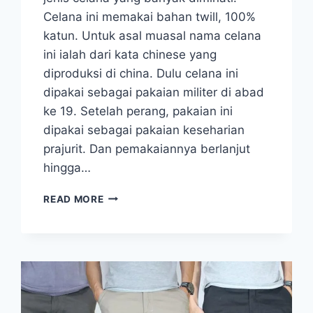
Celana ini memakai bahan twill, 100%
katun. Untuk asal muasal nama celana
ini ialah dari kata chinese yang
diproduksi di china. Dulu celana ini
dipakai sebagai pakaian militer di abad
ke 19. Setelah perang, pakaian ini
dipakai sebagai pakaian keseharian
prajurit. Dan pemakaiannya berlanjut
hingga…
KARAKTERISTIK
READ MORE
DAN
TIPS
MEMILIH
CELANA
KERJA
ATAU
CHINO
YANG