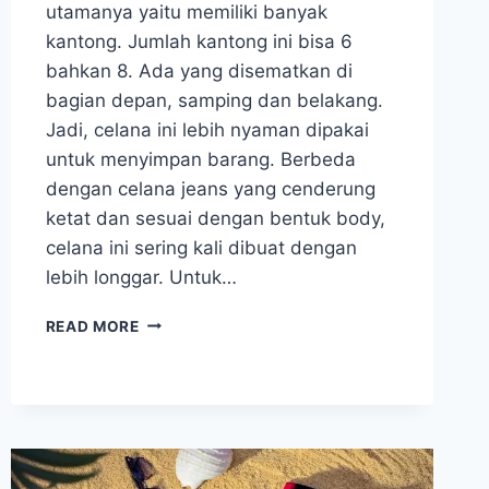
utamanya yaitu memiliki banyak
kantong. Jumlah kantong ini bisa 6
bahkan 8. Ada yang disematkan di
bagian depan, samping dan belakang.
Jadi, celana ini lebih nyaman dipakai
untuk menyimpan barang. Berbeda
dengan celana jeans yang cenderung
ketat dan sesuai dengan bentuk body,
celana ini sering kali dibuat dengan
lebih longgar. Untuk…
SEJARAH
READ MORE
CELANA
JENIS
CARGO
DAN
CIRI
KHUSUS
YANG