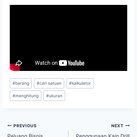
Post
#
barang
#
cari satuan
#
kalkulator
Tags:
#
menghitung
#
ukuran
Navigasi
PREVIOUS
NEXT
Peluang Bisnis
Penggunaan Kain Drill