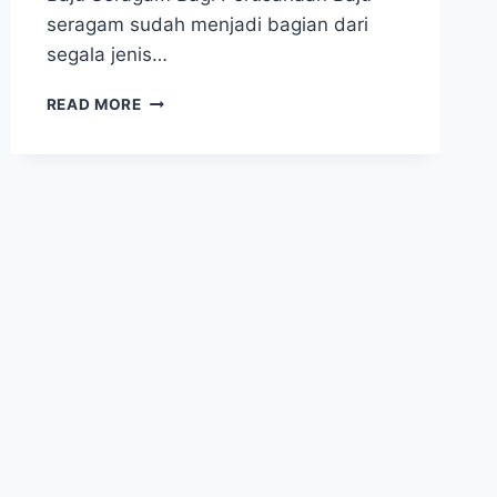
seragam sudah menjadi bagian dari
segala jenis…
BEBERAPA
READ MORE
FUNGSI
KEGUNAAN
SERAGAM
YANG
MENAMPILKAN
IDENTITAS
TERTENTU