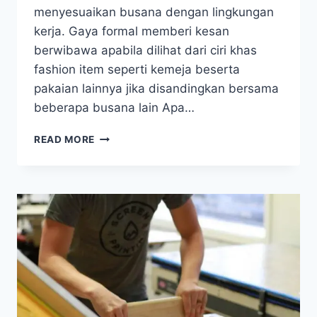
menyesuaikan busana dengan lingkungan
kerja. Gaya formal memberi kesan
berwibawa apabila dilihat dari ciri khas
fashion item seperti kemeja beserta
pakaian lainnya jika disandingkan bersama
beberapa busana lain Apa…
3
READ MORE
JENIS
PAKAIAN
YANG
SERING
DIKENAKAN
PADA
ACARA
FORMAL