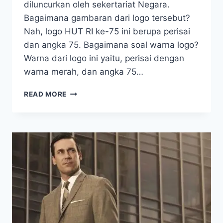
diluncurkan oleh sekertariat Negara.
Bagaimana gambaran dari logo tersebut?
Nah, logo HUT RI ke-75 ini berupa perisai
dan angka 75. Bagaimana soal warna logo?
Warna dari logo ini yaitu, perisai dengan
warna merah, dan angka 75…
LOGO
READ MORE
HUT
RI
75
,DOWNLOAD
FORMAT
JPG,
PNG,
PDF
DAN
AI