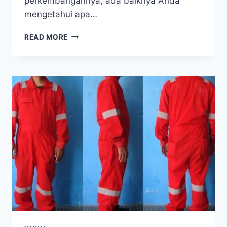
perkembangannya, ada baiknya Anda
mengetahui apa…
4
READ MORE
JENIS
JAS
BESERTA
SEJARAH
PERKEMBANGANNYA